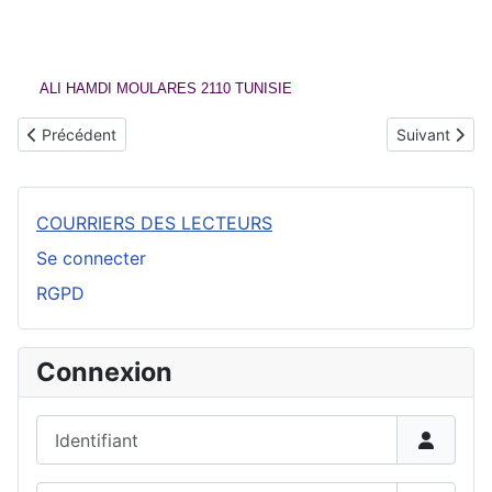
ALI HAMDI MOULARES 2110 TUNISIE
Article précédent : Un message de Sœur Armelle adressé à la Vi
Article suivan
Précédent
Suivant
COURRIERS DES LECTEURS
Se connecter
RGPD
Connexion
Identifiant