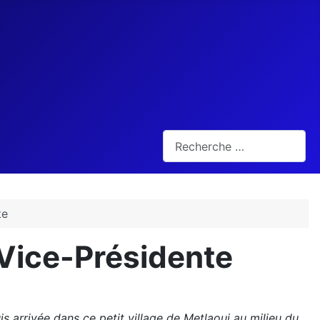
Rechercher
te
Vice-Présidente
is arrivée dans ce petit village de Metlaoui au milieu du