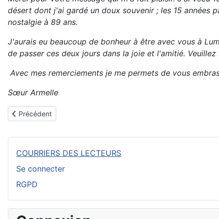
désert dont j'ai gardé un doux souvenir ; les 15 années p
nostalgie à 89 ans.
J'aurais eu beaucoup de bonheur à être avec vous à Lumi
de passer ces deux jours dans la joie et l'amitié. Veuillez
Avec mes remerciements je me permets de vous embras
Sœur Armelle
Article précédent : Gérard Gallo‎ à MaRithée Lannes-Ginoux
Précédent
COURRIERS DES LECTEURS
Se connecter
RGPD