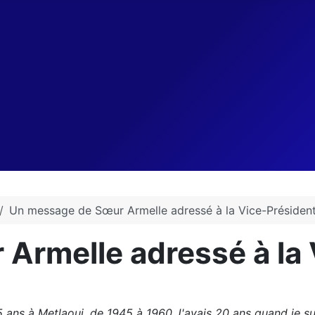
Un message de Sœur Armelle adressé à la Vice-Présiden
Armelle adressé à la 
15 ans à Metlaoui, de 1945 à 1960.J'avais 20 ans quand je su