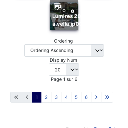
lumires 2008
a.vella.jp0006
Ordering
Display Num
Page 1 sur 6
1
2
3
4
5
6