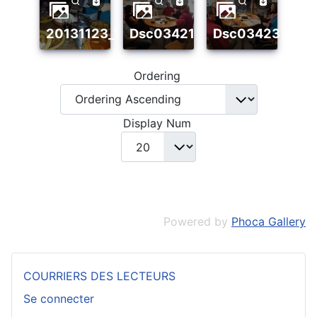
20131123_134326
dsc03421
dsc03423
Ordering
Display Num
Powered by
Phoca Gallery
COURRIERS DES LECTEURS
Se connecter