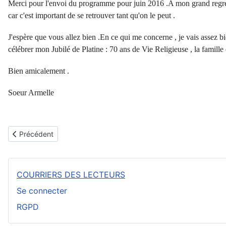
Merci pour l'envoi du programme pour juin 2016 .A mon grand regret 
car c'est important de se retrouver tant qu'on le peut .
J'espère que vous allez bien .En ce qui me concerne , je vais assez bi
célébrer mon Jubilé de Platine : 70 ans de Vie Religieuse , la famille e
Bien amicalement .
Soeur Armelle
Article précédent : Carte de Sœur Armelle 2017
Précédent
COURRIERS DES LECTEURS
Se connecter
RGPD