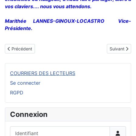
vos claviers.... nous vous attendons.
Marithée LANNES-GINOUX-LOCASTRO Vice-
Présidente.
Article précédent : Un Tunisien qui se souvient......
Article suiv
Précédent
Suivant
COURRIERS DES LECTEURS
Se connecter
RGPD
Connexion
Identifiant