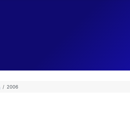
s
2006