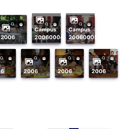
campus
campus
2006
20060004
20060005
06
2006
2006
2006