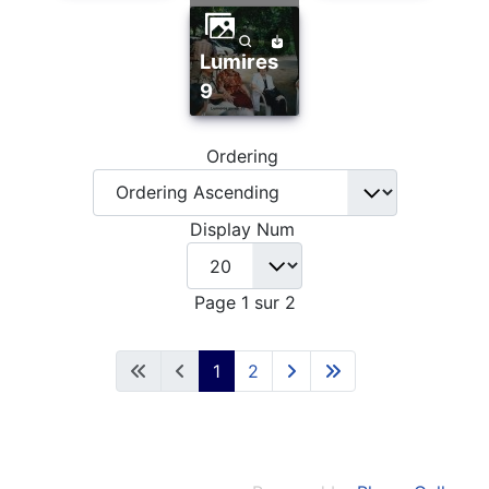
lumires
9
Ordering
Display Num
Page 1 sur 2
1
2