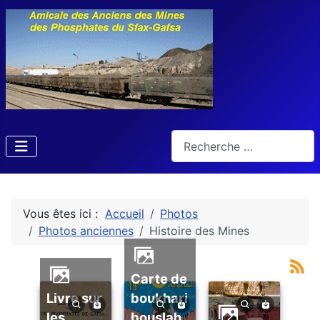
Rechercher
Vous êtes ici :
Accueil
Photos
Photos anciennes
Histoire des Mines
carte de
livre sur
boukhari
les
bouslah